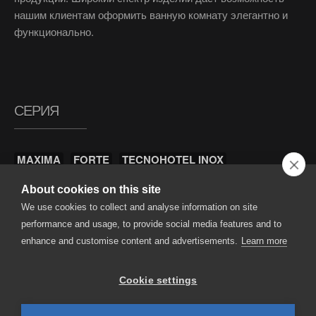
нашим клиентам оформить ванную комнату элегантно и
функционально.
СЕРИЯ
MAXIMA
FORTE
TECNOHOTEL INOX
About cookies on this site
We use cookies to collect and analyse information on site
performance and usage, to provide social media features and to
enhance and customise content and advertisements.
Learn more
Все права защищены © 2026 Bagno&associati S.r.l. | НДС =
Регистрационный номер предприятия 01305550038 | Уставный
Cookie settings
капитал € 50,000 |
Политикой конфиденциальности
| Электронная
почта:
info@bagnoeassociati.it
| Телефон: +39 0322 846149